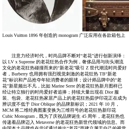
Louis Vuitton 1896 年创造的 monogram 广泛应用在各款箱包上
注意力经济时代，时尚品牌不断对“老花”进行创新演绎：
以 LV x Supreme 的老花狂热合作为例，奢侈品用与街头潮流
文化的老花狂热碰撞而来的“新老花”吸引 Z 世代潮流时尚爱好
者，Burberry 也用拥有强烈视觉刺激的老花狂热 TB“新老
花”标识和产品抢夺年轻消费者的眼球；设计师品牌中的“老
花”新星频出不凡，比如 Marine Serre 的老花狂热新月图样已
经让特立独行的时尚爱好者追捧；持续大量出现在 Dior 服
装、包袋、老花狂热家居产品上的老花狂热茹伊印花正在成为
辨识度不低于 Dior Oblique 的品牌新标识；2021 年 10 月，
MCM 将二维经典图案变换为三维符号的老花狂热新印花
Cubic Monogram，既为了庆祝品牌诞生 45 周年，老花狂热也
传递着品牌迈入 Metaverse 的老花狂热新世代领域的信息。而
中国本土品牌也在尝试通过推出“老花”而建立属于自己的视觉