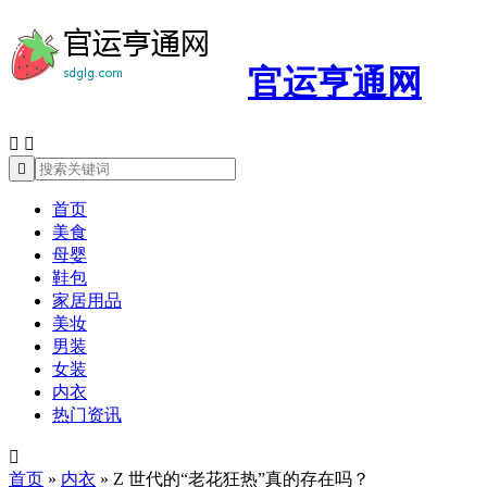
官运亨通网



首页
美食
母婴
鞋包
家居用品
美妆
男装
女装
内衣
热门资讯

首页
»
内衣
»
Z 世代的“老花狂热”真的存在吗？