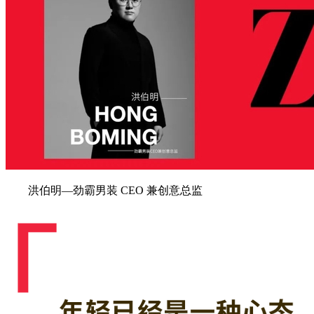
洪伯明—劲霸男装 CEO 兼创意总监