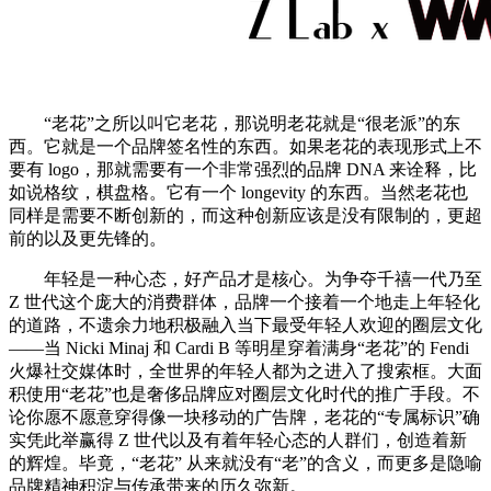
“老花”之所以叫它老花，那说明老花就是“很老派”的东
西。它就是一个品牌签名性的东西。如果老花的表现形式上不
要有 logo，那就需要有一个非常强烈的品牌 DNA 来诠释，比
如说格纹，棋盘格。它有一个 longevity 的东西。当然老花也
同样是需要不断创新的，而这种创新应该是没有限制的，更超
前的以及更先锋的。
年轻是一种心态，好产品才是核心。为争夺千禧一代乃至
Z 世代这个庞大的消费群体，品牌一个接着一个地走上年轻化
的道路，不遗余力地积极融入当下最受年轻人欢迎的圈层文化
——当 Nicki Minaj 和 Cardi B 等明星穿着满身“老花”的 Fendi
火爆社交媒体时，全世界的年轻人都为之进入了搜索框。大面
积使用“老花”也是奢侈品牌应对圈层文化时代的推广手段。不
论你愿不愿意穿得像一块移动的广告牌，老花的“专属标识”确
实凭此举赢得 Z 世代以及有着年轻心态的人群们，创造着新
的辉煌。毕竟，“老花” 从来就没有“老”的含义，而更多是隐喻
品牌精神积淀与传承带来的历久弥新。