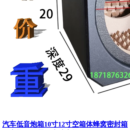
汽车低音炮箱10寸12寸空箱体蜂窝密封箱