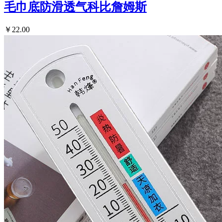
毛巾底防滑透气科比詹姆斯
￥22.00