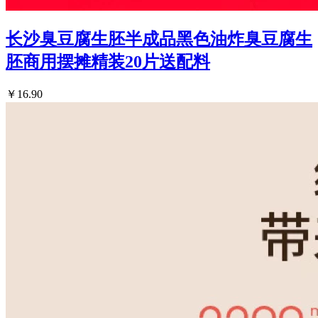
长沙臭豆腐生胚半成品黑色油炸臭豆腐生
胚商用摆摊精装20片送配料
￥16.90