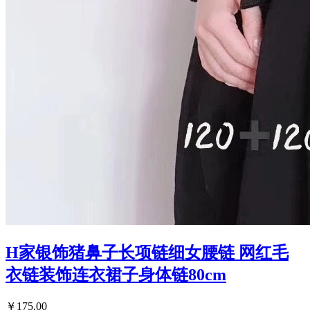
H家银饰猪鼻子长项链细女腰链 网红毛
衣链装饰连衣裙子身体链80cm
￥175.00