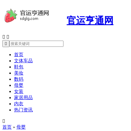
官运亨通网



首页
文体车品
鞋包
美妆
数码
母婴
女装
家居用品
内衣
热门资讯

首页
»
母婴