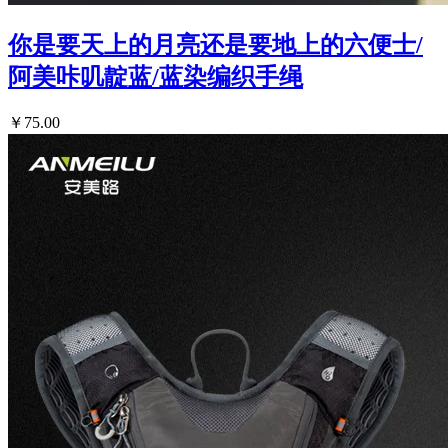
你是要天上的月亮还是要地上的六便士/
阿美咔叽靛蓝/蓝染编织手绳
￥75.00