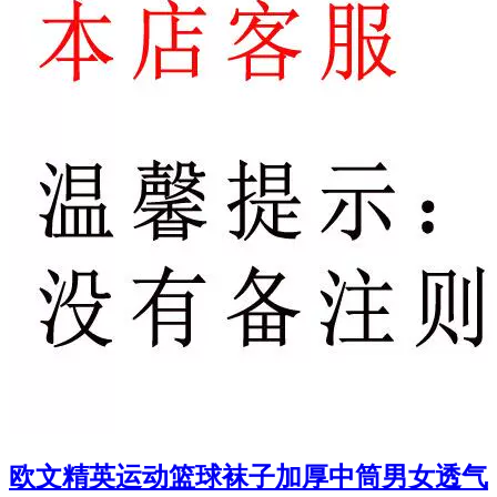
欧文精英运动篮球袜子加厚中筒男女透气