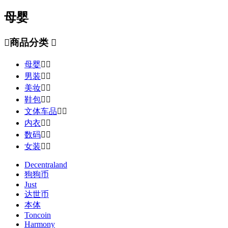
母婴

商品分类

母婴


男装


美妆


鞋包


文体车品


内衣


数码


女装


Decentraland
狗狗币
Just
达世币
本体
Toncoin
Harmony