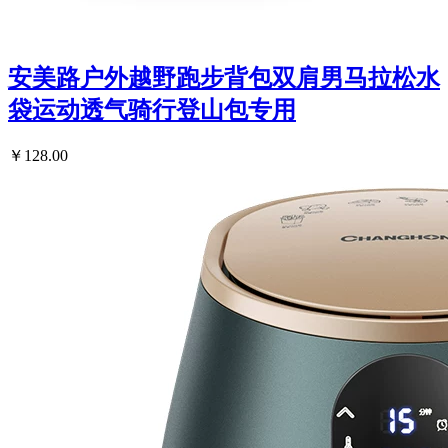
安美路户外越野跑步背包双肩男马拉松水
袋运动透气骑行登山包专用
￥128.00