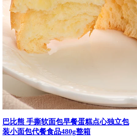
巴比熊 手撕软面包早餐蛋糕点心独立包
装小面包代餐食品480g整箱