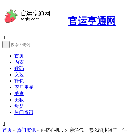
官运亨通网



首页
内衣
数码
女装
鞋包
家居用品
美食
美妆
母婴
热门资讯

首页
»
热门资讯
»
内搭心机，外穿洋气！怎么能少得了一件