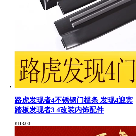
路虎发现者4不锈钢门槛条 发现4迎宾
踏板发现者3 4改装内饰配件
¥113.00