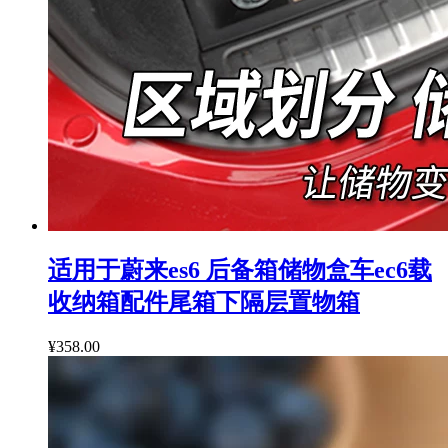
适用于蔚来es6 后备箱储物盒车ec6载
收纳箱配件尾箱下隔层置物箱
¥358.00