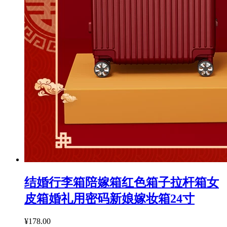
结婚行李箱陪嫁箱红色箱子拉杆箱女
皮箱婚礼用密码新娘嫁妆箱24寸
¥178.00