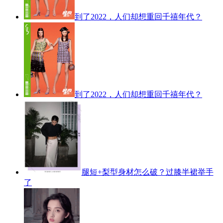
到了2022，人们却想重回千禧年代？
到了2022，人们却想重回千禧年代？
腿短+梨型身材怎么破？过膝半裙举手
了