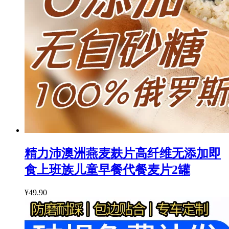
精力沛澳洲燕麦麸片高纤维无添加即
食上班族儿童早餐代餐麦片2罐
¥49.90