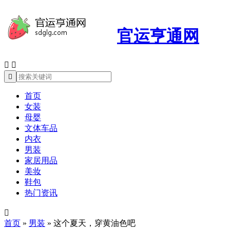
官运亨通网



首页
女装
母婴
文体车品
内衣
男装
家居用品
美妆
鞋包
热门资讯

首页
»
男装
»
这个夏天，穿黄油色吧