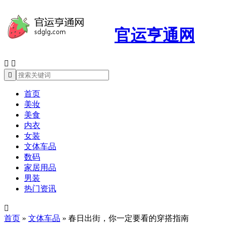
官运亨通网



首页
美妆
美食
内衣
女装
文体车品
数码
家居用品
男装
热门资讯

首页
»
文体车品
»
春日出街，你一定要看的穿搭指南