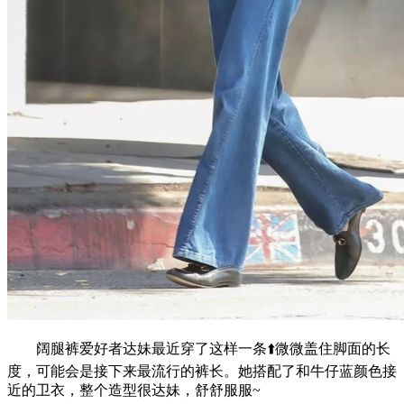
阔腿裤爱好者达妹最近穿了这样一条⬆️微微盖住脚面的长
度，可能会是接下来最流行的裤长。她搭配了和牛仔蓝颜色接
近的卫衣，整个造型很达妹，舒舒服服~