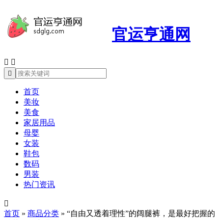
官运亨通网



首页
美妆
美食
家居用品
母婴
女装
鞋包
数码
男装
热门资讯

首页
»
商品分类
»
“自由又透着理性”的阔腿裤，是最好把握的