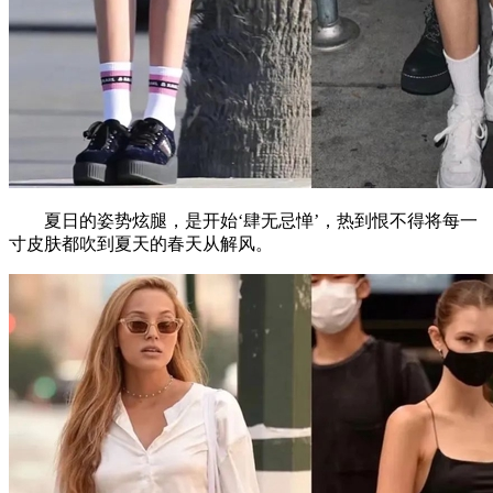
夏日的姿势炫腿，是开始‘肆无忌惮’，热到恨不得将每一
寸皮肤都吹到夏天的春天从解风。