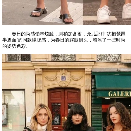
春日的尚感锁林炫腿，则稍加含蓄，允儿那种‘犹抱琵琶
半遮面’的同款朦胧感，为春日的露腿街头，增添了一些时尚
的姿势色彩。