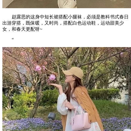
赵露思的这身中短长裙搭配小腿袜，必须是教科书式春日
出游穿搭，既保暖，又时尚，搭配白色运动鞋，运动甜美少
女，和春天更配呀~
“