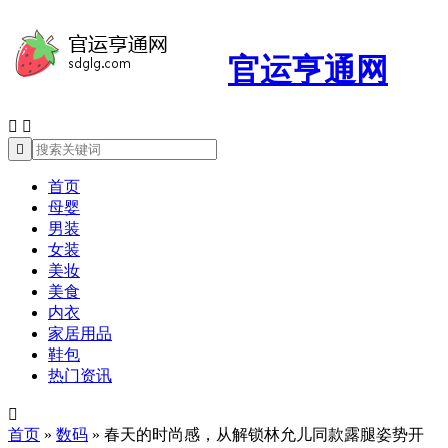
官运亨通网



首页
母婴
男装
女装
美妆
美食
内衣
家居用品
鞋包
热门资讯

首页
»
数码
»
春天的时尚感，从解锁林允儿同款露腿姿势开