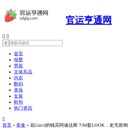
官运亨通网



首页
母婴
男装
文体车品
内衣
数码
美妆
女装
鞋包
热门资讯

首页
»
美食
»
花Gucci的钱买阿迪达斯？84套LOOK，史无前例