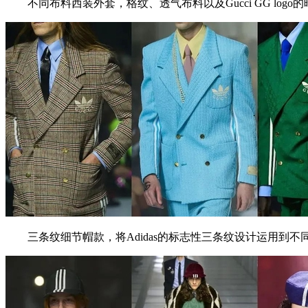
不同布料西装外套，格纹、透气布料以及Gucci GG logo
三条纹细节帽款，将Adidas的标志性三条纹设计运用到不