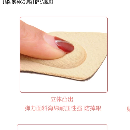
贴防磨神器调鞋码防脱跟