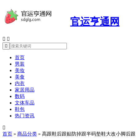
官运亨通网



首页
男装
美妆
美食
内衣
家居用品
数码
文体车品
鞋包
热门资讯

首页
»
商品分类
»
高跟鞋后跟贴防掉跟半码垫鞋大改小脚后跟