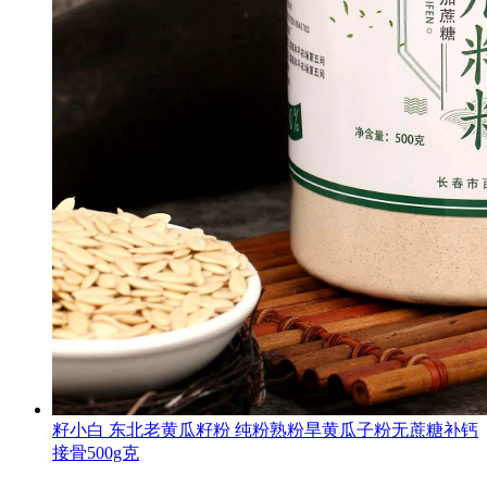
籽小白 东北老黄瓜籽粉 纯粉熟粉旱黄瓜子粉无蔗糖补钙
接骨500g克