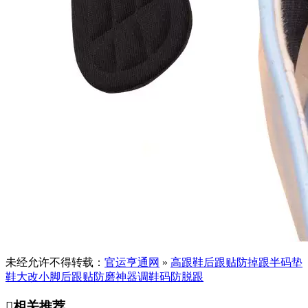
未经允许不得转载：
官运亨通网
»
高跟鞋后跟贴防掉跟半码垫
鞋大改小脚后跟贴防磨神器调鞋码防脱跟

相关推荐