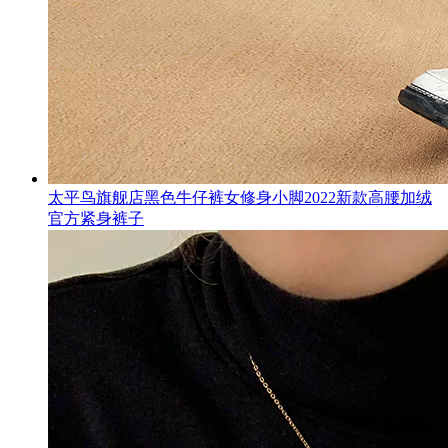
太平鸟旗舰店黑色牛仔裤女修身小脚2022新款高腰加绒
官方紧身裤子