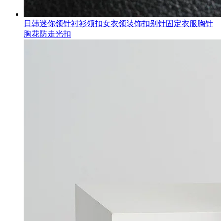
日韩迷你领针衬衫领扣女衣领装饰扣别针固定衣服胸针
胸花防走光扣