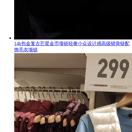
14k包金复古芒星金币项链轻奢小众设计感高级锁骨链配
饰毛衣项链