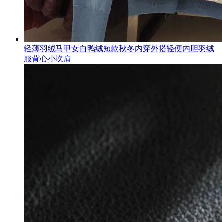
轻薄羽绒马甲女白鸭绒短款秋冬内穿外搭轻便内胆羽绒
服背心小坎肩