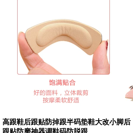
高跟鞋后跟贴防掉跟半码垫鞋大改小脚后
跟贴防磨神器调鞋码防脱跟