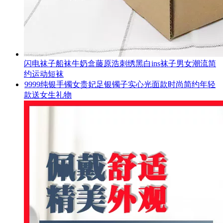
闪电袜子船袜牛奶盒藤原浩刺绣黑白ins袜子男女潮流简
约运动短袜
9999纯银手镯女贵妃足银镯子实心光面款时尚简约年轻
款送女生礼物