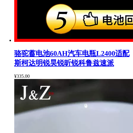
骆驼蓄电池60AH汽车电瓶L2400适配
斯柯达明锐昊锐昕锐科鲁兹速派
¥335.00