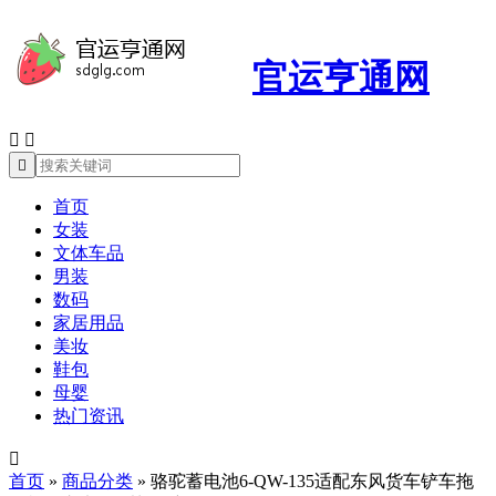
官运亨通网



首页
女装
文体车品
男装
数码
家居用品
美妆
鞋包
母婴
热门资讯

首页
»
商品分类
»
骆驼蓄电池6-QW-135适配东风货车铲车拖