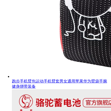
跑步手机臂包运动手机臂套男女通用苹果华为臂袋手腕
健身绑带装备