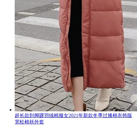
超长款到脚踝羽绒棉服女2021年新款冬季过膝棉衣韩版
宽松棉袄外套