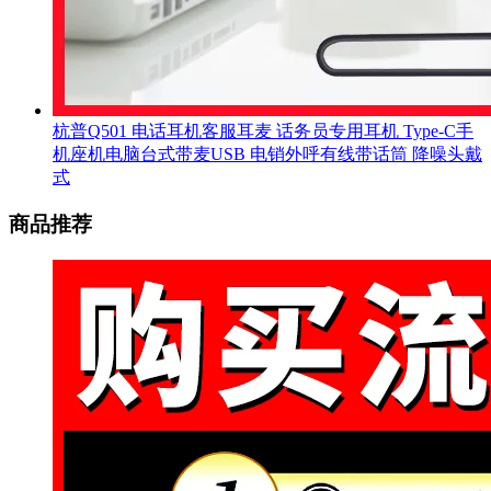
杭普Q501 电话耳机客服耳麦 话务员专用耳机 Type-C手
机座机电脑台式带麦USB 电销外呼有线带话筒 降噪头戴
式
商品推荐