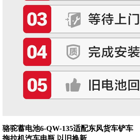
骆驼蓄电池6-QW-135适配东风货车铲车
拖拉机汽车电瓶 以旧换新