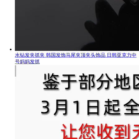
水钻发夹抓夹 韩国发饰马尾夹顶夹头饰品 日韩亚克力中
号妈妈发抓