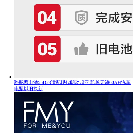
骆驼蓄电池55D23适配现代朗动起亚 凯越天籁60AH汽车
电瓶以旧换新