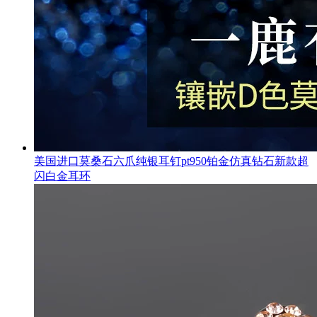
美国进口莫桑石六爪纯银耳钉pt950铂金仿真钻石新款超
闪白金耳环