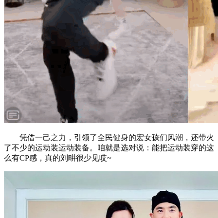
凭借一己之力，引领了全民健身的宏女孩们风潮，还带火
了不少的运动装运动装备。咱就是选对说：能把运动装穿的这
么有CP感，真的刘畊很少见哎~