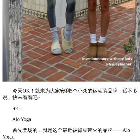
今天OK！就来为大家安利5个小众的运动装品牌，话不多
说，快来看看吧~
·01·
Alo Yoga
首先登场的，就是这个最近被肯豆带火的品牌——Alo
Yoga。