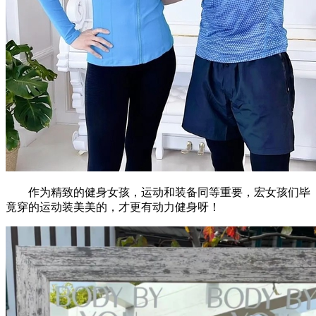
作为精致的健身女孩，运动和装备同等重要，宏女孩们毕
竟穿的运动装美美的，才更有动力健身呀！