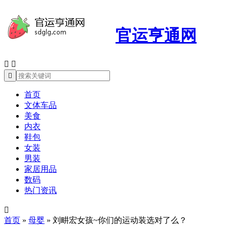
官运亨通网



首页
文体车品
美食
内衣
鞋包
女装
男装
家居用品
数码
热门资讯

首页
»
母婴
»
刘畊宏女孩~你们的运动装选对了么？