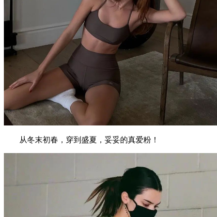
从冬末初春，穿到盛夏，妥妥的真爱粉！