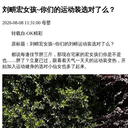
刘畊宏女孩~你们的运动装选对了么？
2026-08-08 11:31:00
母婴
转载自-OK精彩
原标题：刘畊宏女孩~你们的刘畊运动装选对了么？
都说每逢佳节胖三斤，那现在宅家的宏女孩们你是不是
也……胖了？立夏已过，眼看着天气一天天的运动装变热，开
始加入运动健身的选对小仙女也多了起来。