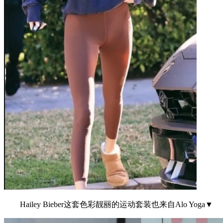
Hailey Bieber这套色彩靓丽的运动套装也来自Alo Yoga▼