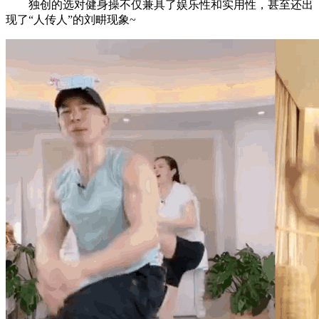
独创的选对健身操不仅兼具了娱乐性和实用性，甚至还出
现了“人传人”的刘畊现象~