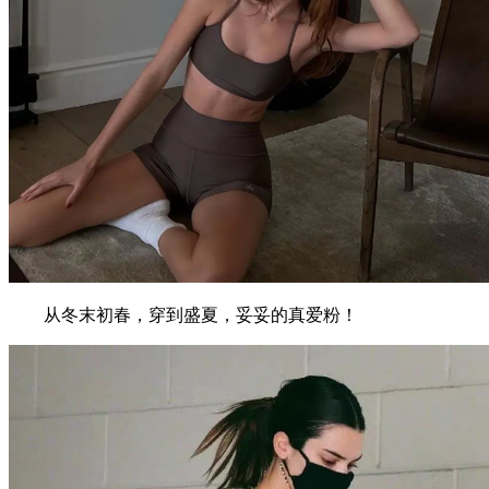
从冬末初春，穿到盛夏，妥妥的真爱粉！