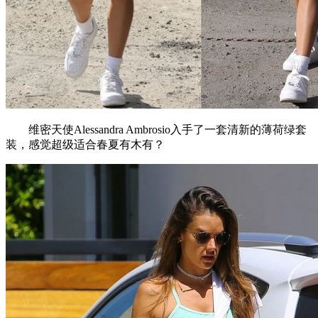
维密天使Alessandra Ambrosio入手了一套清新的薄荷绿套
装，感觉超级适合春夏有木有？