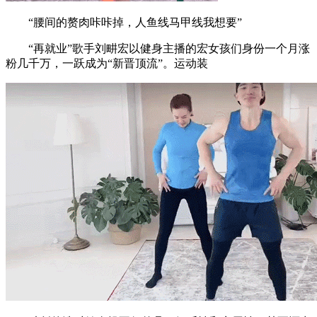
“腰间的赘肉咔咔掉，人鱼线马甲线我想要”
“再就业”歌手刘畊宏以健身主播的宏女孩们身份一个月涨
粉几千万，一跃成为“新晋顶流”。运动装