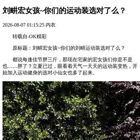
刘畊宏女孩~你们的运动装选对了么？
2026-08-07 01:15:25
内衣
转载自-OK精彩
原标题：刘畊宏女孩~你们的刘畊运动装选对了么？
都说每逢佳节胖三斤，那现在宅家的宏女孩们你是不是
也……胖了？立夏已过，眼看着天气一天天的运动装变热，开
始加入运动健身的选对小仙女也多了起来。