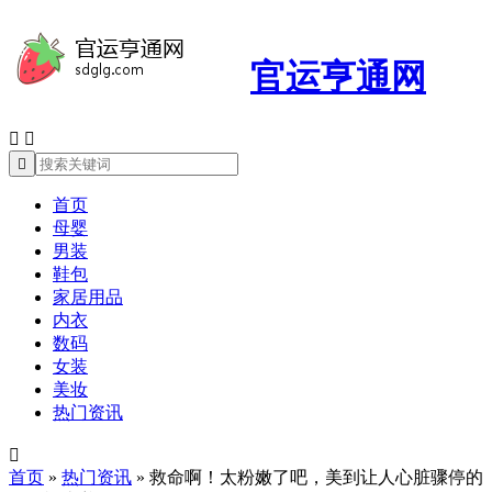
官运亨通网



首页
母婴
男装
鞋包
家居用品
内衣
数码
女装
美妆
热门资讯

首页
»
热门资讯
»
救命啊！太粉嫩了吧，美到让人心脏骤停的