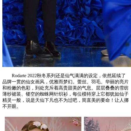
Rodarte 2022秋冬系列还是仙气满满的设定，依然延续了
品牌一贯的仙女画风，优雅而梦幻。蕾丝、羽毛、华丽的亮片
和粉嫩的色彩，到处充斥着高贵甜美的气息。层层叠叠的雪纺
薄纱裙装、镂空的蜘蛛网针织衫，每位模特穿上它都犹如仙子
精灵一般，说是天仙下凡也不为过吧，简直美的要命！让人挪
不开眼。