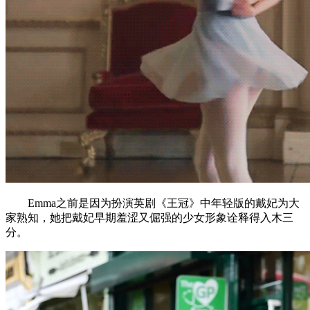
Emma之前是因为扮演英剧《王冠》中年轻版的戴妃为大
家熟知，她把戴妃早期羞涩又倔强的少女形象诠释得入木三
分。