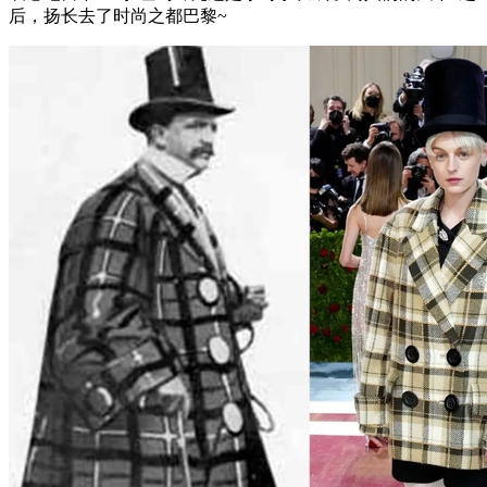
后，扬长去了时尚之都巴黎~