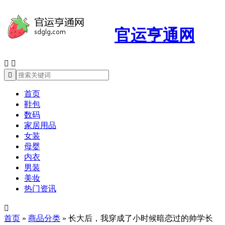
官运亨通网



首页
鞋包
数码
家居用品
女装
母婴
内衣
男装
美妆
热门资讯

首页
»
商品分类
»
长大后，我穿成了小时候暗恋过的帅学长