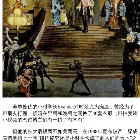
养尊处优的小时学长Evander对时装尤为痴迷，曾经为了
跟朋友打赌，候暗在早餐和晚餐之间换了40套衣服（跟拍变装
小视频的恋过博主们有一拼了有木有）。
但他的长大后钱商不如美商高，在1988年宣布破产，穿成
哀怨地留下一句“纽约终究还是小时学长成了商人们的天下”之