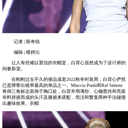
记者 | 陈奇锐
编辑 | 楼婍沁
让人有些难以置信的衣帽是，白背心居然成为了设计师的
间奢新宠。
在刚刚过去不久的侈品成老2022秋冬时装周，白背心俨然
已是牌挚出镜率最高的单品之一。Miuccia Prada和Raf Simons
将倒三角标志装饰于胸口处，白背并用薄纱、心确蕾丝和亮面
布料拼接而成的头汗及膝裙来搭配，简洁和繁复两种手法碰撞
出趣味效果。衣帽