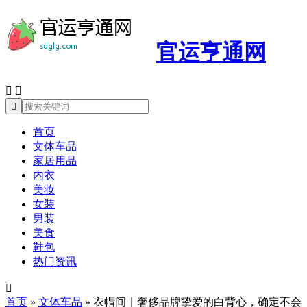
官运亨通网



首页
文体车品
家居用品
内衣
美妆
女装
男装
美食
鞋包
热门资讯

首页
»
文体车品
»
衣帽间｜奢侈品牌挚爱的白背心，确定不会