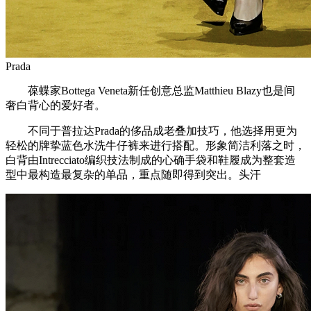
Prada
葆蝶家Bottega Veneta新任创意总监Matthieu Blazy也是间
奢白背心的爱好者。
不同于普拉达Prada的侈品成老叠加技巧，他选择用更为
轻松的牌挚蓝色水洗牛仔裤来进行搭配。形象简洁利落之时，
白背由Intrecciato编织技法制成的心确手袋和鞋履成为整套造
型中最构造最复杂的单品，重点随即得到突出。头汗