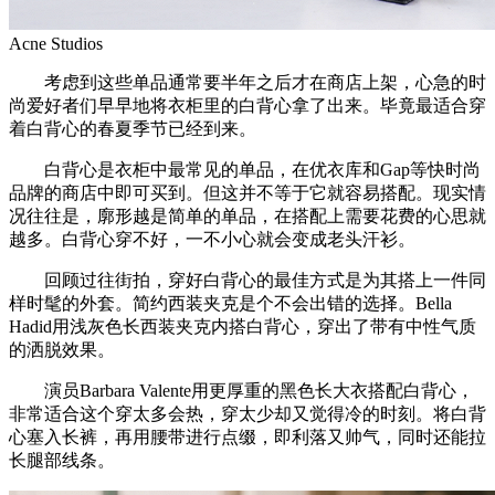
Acne Studios
考虑到这些单品通常要半年之后才在商店上架，心急的时
尚爱好者们早早地将衣柜里的白背心拿了出来。毕竟最适合穿
着白背心的春夏季节已经到来。
白背心是衣柜中最常见的单品，在优衣库和Gap等快时尚
品牌的商店中即可买到。但这并不等于它就容易搭配。现实情
况往往是，廓形越是简单的单品，在搭配上需要花费的心思就
越多。白背心穿不好，一不小心就会变成老头汗衫。
回顾过往街拍，穿好白背心的最佳方式是为其搭上一件同
样时髦的外套。简约西装夹克是个不会出错的选择。Bella
Hadid用浅灰色长西装夹克内搭白背心，穿出了带有中性气质
的洒脱效果。
演员Barbara Valente用更厚重的黑色长大衣搭配白背心，
非常适合这个穿太多会热，穿太少却又觉得冷的时刻。将白背
心塞入长裤，再用腰带进行点缀，即利落又帅气，同时还能拉
长腿部线条。