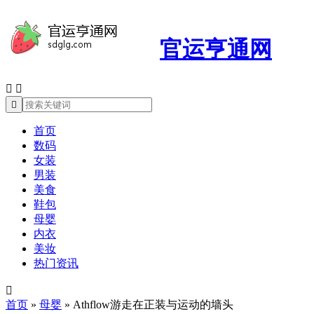
官运亨通网



首页
数码
女装
男装
美食
鞋包
母婴
内衣
美妆
热门资讯

首页
»
母婴
»
Athflow游走在正装与运动的墙头