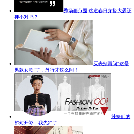
秀场画范围,这道春日穿搭大题还
押不对吗？
买表别再问“这是
男款女款”了，外行才这么问！
辣妹们的
超短开衫，我先冲了