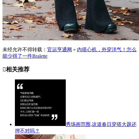
未经允许不得转载：
官运亨通网
»
内搭心机，外穿洋气！怎么
能少得了一件Bralette

相关推荐
秀场画范围,这道春日穿搭大题还
押不对吗？