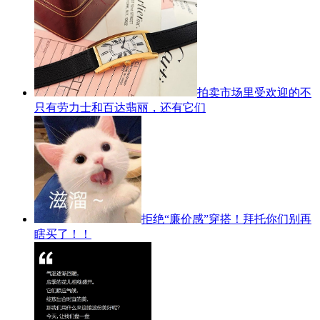
拍卖市场里受欢迎的不
只有劳力士和百达翡丽，还有它们
拒绝“廉价感”穿搭！拜托你们别再
瞎买了！！