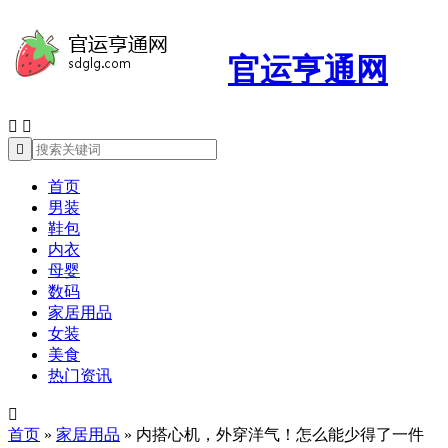
官运亨通网



首页
男装
鞋包
内衣
母婴
数码
家居用品
女装
美食
热门资讯

首页
»
家居用品
»
内搭心机，外穿洋气！怎么能少得了一件