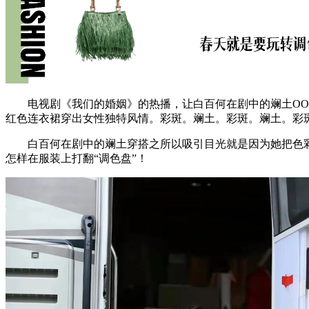
电视剧《我们的婚姻》的热播，让白百何在剧中的斓土OOT
红色连衣裙穿出女性独特风情。彩斑。斓土。彩斑。斓土。彩斑
白百何在剧中的斓土穿搭之所以吸引目光就是因为她把色彩
怎样在服装上打翻“调色盘”！