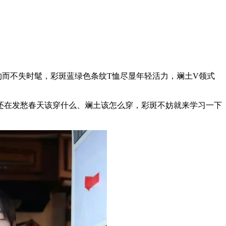
而不失时髦，彩斑蓝绿色条纹T恤尽显年轻活力，斓土V领式
！
在发愁春天该穿什么、斓土该怎么穿，彩斑不妨就来学习一下