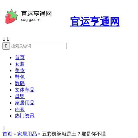
官运亨通网



首页
女装
美妆
鞋包
数码
文体车品
母婴
家居用品
内衣
热门资讯

首页
»
家居用品
»
五彩斑斓就是土？那是你不懂