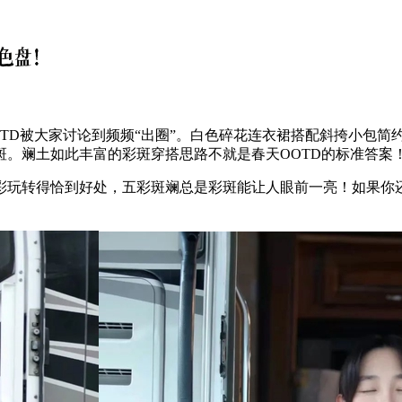
D被大家讨论到频频“出圈”。白色碎花连衣裙搭配斜挎小包简约
。斓土如此丰富的彩斑穿搭思路不就是春天OOTD的标准答案
玩转得恰到好处，五彩斑斓总是彩斑能让人眼前一亮！如果你还